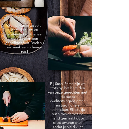
Geniet van onze vers
bereide sushi en
authentieke Japanse
gerechten in een
gezellige sfeer. Boek nu
en maak een culinaire
reis!
Bij Sushi Prima zijn we
trots op het bereiden
van onze gerechten met
de beste
kwaliteitsingrediënten
en traditionele
technieken. Elk stukje
sushi wordt met de
hand gemaakt door
onze ervaren chef,
zodat je altijd kunt